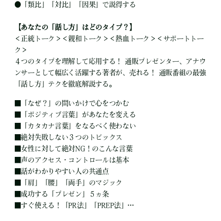
●
「類比」「対比」「因果」で説得する
【あなたの「話し方」はどのタイプ？】
＜正統トーク＞＜親和トーク＞＜熱血トーク＞＜サポートトー
ク＞
４つのタイプを理解して応用する！ 通販プレゼンター、アナウ
ンサーとして幅広く活躍する著者が、売れる！ 通販番組の最強
「話し方」テクを徹底解説する。
■
「なぜ？」の問いかけで心をつかむ
■
「ポジティブ言葉」があなたを変える
■
「カタカナ言葉」をなるべく使わない
■
絶対失敗しない３つのトピックス
■
女性に対して絶対NG！のこんな言葉
■
声のアクセス・コントロールは基本
■
話がわかりやすい人の共通点
■
「肩」「腰」「両手」のマジック
■
成功する「プレゼン」５ヵ条
■
すぐ使える！「PR法」「PREP法」…