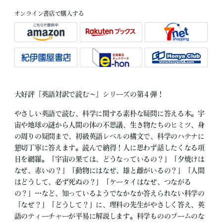
オンライン書店で購入する
大好評『英語対訳で読む～』シリーズの第４弾！
やさしい英語で読む、科学に関する素朴な疑問に答える本。宇
宙や地球の謎から人間の体の不思議、生き物たちのヒミツ、身
の周りの疑問まで、初級英語レベルの構文で、科学のハテナに
懇切丁寧に答えます。読んで納得！人に思わず話したくなる項
目を網羅。「宇宙の果ては、どうなっているの？」「夕焼けは
なぜ、赤いの？」「動物にはなぜ、雄と雌がいるの？」「人間
はどうして、必ず死ぬの？」「ケータイはなぜ、つながる
の？」…など、知っているようでなかなか答えられない科学の
「なぜ？」「どうして？」に、理科の先生がやさしく答え、英
語のティーチャーが平易に解説します。科学もののブームのな