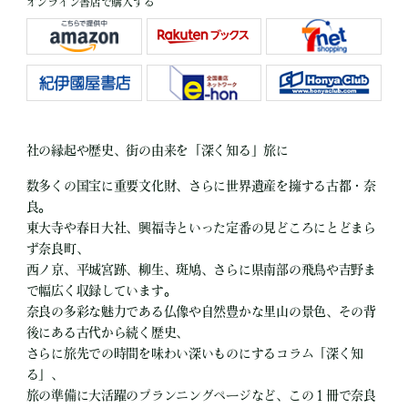
オンライン書店で購入する
社の縁起や歴史、街の由来を「深く知る」旅に
数多くの国宝に重要文化財、さらに世界遺産を擁する古都・奈
良。
東大寺や春日大社、興福寺といった定番の見どころにとどまら
ず奈良町、
西ノ京、平城宮跡、柳生、斑鳩、さらに県南部の飛鳥や吉野ま
で幅広く収録しています。
奈良の多彩な魅力である仏像や自然豊かな里山の景色、その背
後にある古代から続く歴史、
さらに旅先での時間を味わい深いものにするコラム「深く知
る」、
旅の準備に大活躍のプランニングページなど、この１冊で奈良