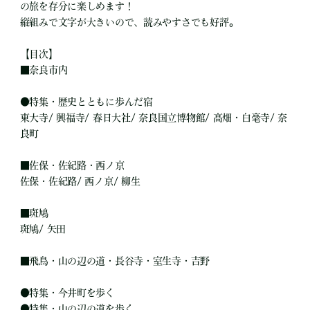
の旅を存分に楽しめます！
縦組みで文字が大きいので、読みやすさでも好評。
【目次】
■奈良市内
●特集・歴史とともに歩んだ宿
東大寺/ 興福寺/ 春日大社/ 奈良国立博物館/ 高畑・白毫寺/ 奈
良町
■佐保・佐紀路・西ノ京
佐保・佐紀路/ 西ノ京/ 柳生
■斑鳩
斑鳩/ 矢田
■飛鳥・山の辺の道・長谷寺・室生寺・吉野
●特集・今井町を歩く
●特集・山の辺の道を歩く