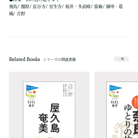
飛鳥/ 橿原/ 長谷寺/ 室生寺/ 桜井・多武峰/ 當麻/ 御所・葛
城/ 吉野
Related Books
シリーズの関連書籍
一覧