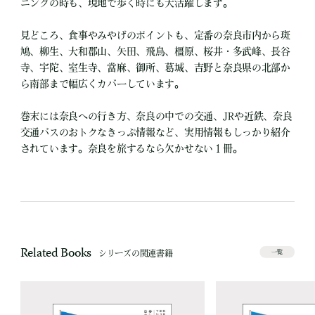
ニングの時も、現地で歩く時にも大活躍します。
見どころ、食事やみやげのポイントも、定番の奈良市内から斑
鳩、柳生、大和郡山、矢田、飛鳥、橿原、桜井・多武峰、長谷
寺、宇陀、室生寺、當麻、御所、葛城、吉野と奈良県の北部か
ら南部まで幅広くカバーしています。
巻末には奈良への行き方、奈良の中での交通、JRや近鉄、奈良
交通バスのおトクなきっぷ情報など、実用情報もしっかり紹介
されています。奈良を旅するなら欠かせない１冊。
Related Books
シリーズの関連書籍
一覧