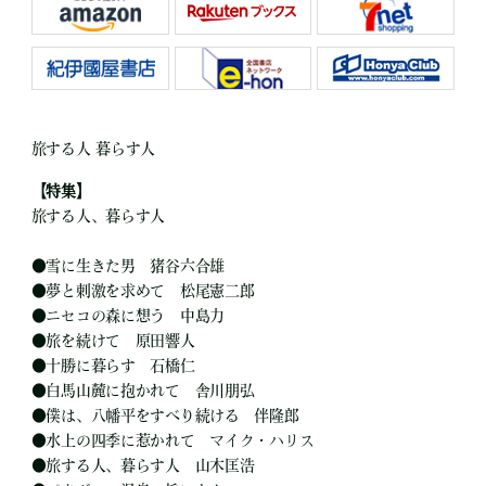
旅する人 暮らす人
【特集】
旅する人、暮らす人
●
雪に生きた男 猪谷六合雄
●
夢と刺激を求めて 松尾憲二郎
●
ニセコの森に想う 中島力
●
旅を続けて 原田響人
●
十勝に暮らす 石橋仁
●
白馬山麓に抱かれて 舎川朋弘
●
僕は、八幡平をすべり続ける 伴隆郎
●
水上の四季に惹かれて マイク・ハリス
●
旅する人、暮らす人 山木匡浩