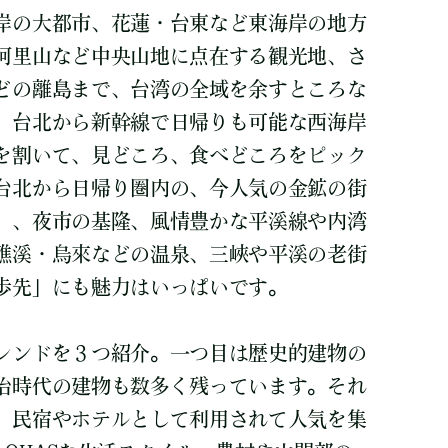
岸の大都市、花蓮・台東など東海岸の地方
阿里山など中央山地に点在する観光地、さ
どの離島まで、台湾の全域を余すところな
、台北から新幹線で日帰りも可能な西海岸
を割いて、見どころ、食べどころをピック
台北から日帰り圏内の、今人気の金鉱の街
）、夜市の基隆、風情豊かな平溪線や内湾
礁溪・烏來などの温泉、三峽や平溪の老街
歩先」にも魅力はいっぱいです。
レンドを３つ紹介。一つ目は歴史的建物の
治時代の建物も数多く残っています。それ
、民宿やホテルとして利用されて人気を集