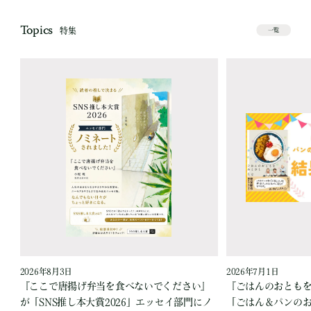
Topics
特集
一覧
2026年8月3日
2026年7月1日
『ここで唐揚げ弁当を食べないでください』
『ごはんのおとも
が「SNS推し本大賞2026」エッセイ部門にノ
「ごはん＆パンの