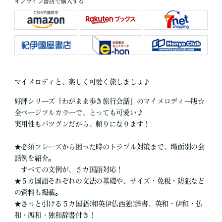
オンライン書店で購入する
マイメロディと、楽しく可愛く旅しましょ♪
好評シリーズ「わがまま歩き旅行会話」のマイメロディー版☆
全ページフルカラーで、とっても可愛い♪
実用性もバツグンだから、頼りになります！
★必須フレーズから困った時のトラブル対策まで、場面別の会
話例を紹介。
すべての文例が、５カ国語対応！
★５カ国語それぞれの文法の基礎や、サイズ・免税・防犯など
の資料も掲載。
★さっと引ける５カ国語(和英伊仏西独)辞書、英和・伊和・仏
和・西和・独和辞書付き！