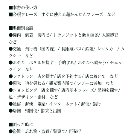
■
本書の使い方
■
必須フレーズ すぐに使える超かんたんフレーズ など
■
場面別会話
●
機内・到着 機内で/ トランジットと乗り継ぎ/ 入国審査
など
●
交通 飛行機（国内線）/ 長距離バス/ 鉄道/ レンタカー/ タ
クシー など
●
ホテル ホテルを探す・予約する/ ホテルへ向かう/ チェッ
クイン など
●
レストラン 店を探す/ 店を予約する/ 店に着いて など
●
観光 道を尋ねる/ 観光案内所で/ ツアーに参加 など
●
ショッピング 店を探す/ 店内基本フレーズ/ 品物を探す/
色・デザイン・素材 など
●
通信・郵便 電話/ インターネット/ 郵便/ 銀行
●
帰国 帰国便/ 搭乗と出国
■
困った時に
●
盗難 忘れ物・盗難/ 警察で/ 再発行