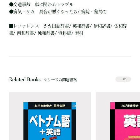
●
交通事故 車に関わるトラブル
●
病気・ケガ 具合が悪くなったら/ 病院・薬局で
■
レファレンス ５カ国語辞書/ 英和辞書/ 伊和辞書/ 仏和辞
書/ 西和辞書/ 独和辞書/ 資料編/ 索引
Related Books
シリーズの関連書籍
一覧