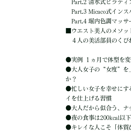
Part.2 清水式ピラ
Part.3 Micaco
Part.4 堀内色調マ
■
ウエスト美人のメソッ
４人の美活部員のくびれ
●
実例 １ヵ月で体型を
●
大人女子の“女度”を
か？
●
忙しい女子を幸せにす
イを仕上げる習慣
●
大人だから似合う、ナ
●
夜の食事は200kcal
●
キレイな人こそ「体質