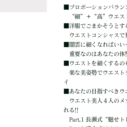
■
プロポーションバラン
“細”＋“高”ウエスト
■
洋服でごまかそうとす
ウエストコンシャスで見
■
闇雲に細くなればいいっ
重要なのはあなたの体
■
ウエストを細くするの
楽な美姿勢でウエストラ
イ
■
あなたの目指すべきウ
ウエスト美人４人のメソ
れる!!
Part.1 長瀬式“魅