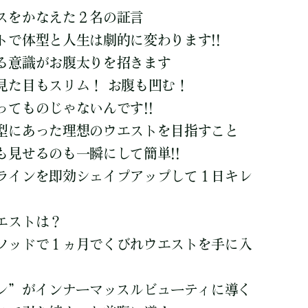
スをかなえた２名の証言
で体型と人生は劇的に変わります!!
る意識がお腹太りを招きます
た目もスリム！ お腹も凹む！
てものじゃないんです!!
型にあった理想のウエストを目指すこと
も見せるのも一瞬にして簡単!!
インを即効シェイプアップして１日キレ
エストは？
ッドで１ヵ月でくびれウエストを手に入
せトレ”がインナーマッスルビューティに導く