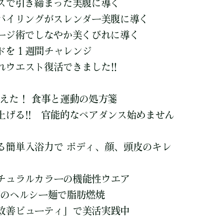
ティスで引き締まった美腹に導く
式インスパイリングがスレンダー美腹に導く
ッサージ術でしなやか美くびれに導く
ドを１週間チャレンジ
ウエスト復活できました!!
変えた！ 食事と運動の処方箋
上げる!! 官能的なペアダンス始めません
る簡単入浴力で ボディ、顔、頭皮のキレ
チュラルカラーの機能性ウエア
以下のヘルシー麺で脂肪燃焼
改善ビューティ」で美活実践中