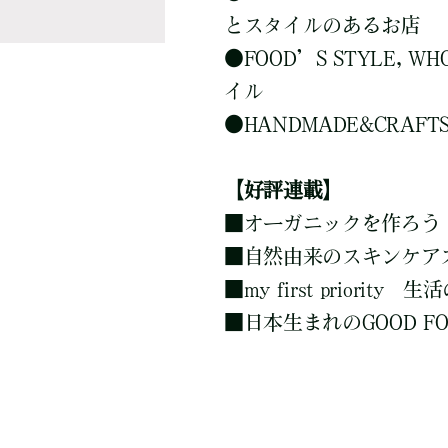
とスタイルのあるお店
●
FOOD’S STYLE,
イル
●
HANDMADE&CRAF
【好評連載】
■
オーガニックを作ろう
■
自然由来のスキンケア
■
my first priori
■
日本生まれのGOOD FO