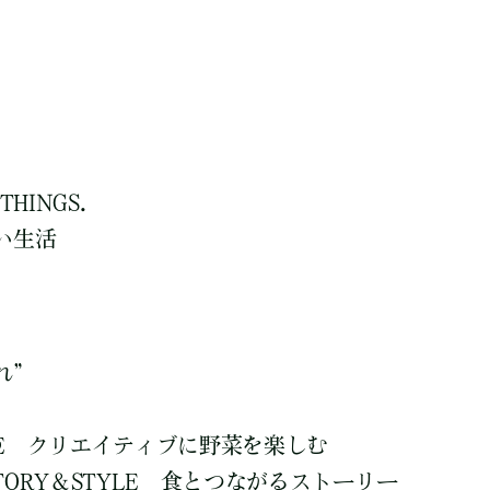
THINGS.
い生活
れ”
 VEGE クリエイティブに野菜を楽しむ
H STORY＆STYLE 食とつながるストーリー