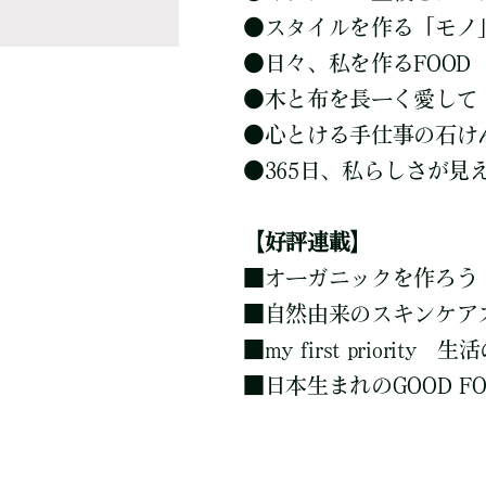
●
スタイルを作る「モノ
●
日々、私を作るFOOD
●
木と布を長ーく愛して
●
心とける手仕事の石け
●
365日、私らしさが見
【好評連載】
■
オーガニックを作ろう
■
自然由来のスキンケア
■
my first priori
■
日本生まれのGOOD FO