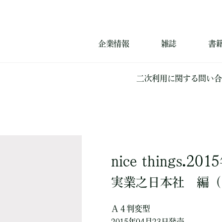
企業情報
雑誌
書
二次利用に関する問い合
nice things.2
実業之日本社
編
（
Ａ４判変型
2015年04月23日発売