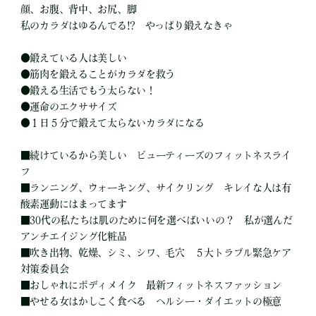
顔、お腹、背中、お尻、脚
私のカラダはゆるんでる!? やっぱり鍛えなきゃ
●
鍛えている人は美しい
●
筋肉を鍛えることがカラダを救う
●
鍛える生活でもう太らない！
●
運命のエクササイズ
●
１日５分で鍛えて太らないカラダになる
■
続けているから美しい ビューティーズのフィットネスライ
フ
■
ランニング、ウォーキング、サイクリング キレイな人は有
酸素運動にはまってます
■
30代の私たちは肌のために何を選べばいいの？ 私が選んだ
アンチエイジング化粧品
■
吹き出物、乾燥、シミ、シワ、毛穴 ５大トラブル緊急ケア
対策委員会
■
おしゃれにボディメイク 最新フィットネスファッション
■
やせる女はかしこく食べる ヘルシー・ダイエットの極意