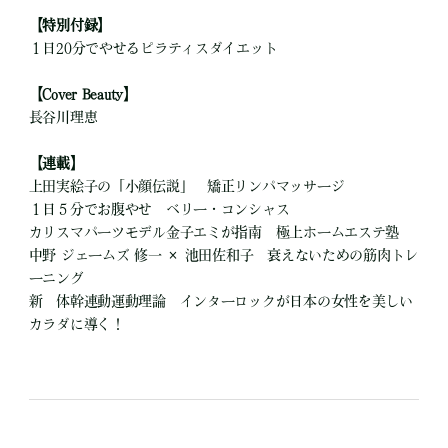
【特別付録】
１日20分でやせるピラティスダイエット
【Cover Beauty】
長谷川理恵
【連載】
上田実絵子の「小顔伝説」 矯正リンパマッサージ
１日５分でお腹やせ ベリー・コンシャス
カリスマパーツモデル金子エミが指南 極上ホームエステ塾
中野 ジェームズ 修一 × 池田佐和子 衰えないための筋肉トレ
ーニング
新 体幹連動運動理論 インターロックが日本の女性を美しい
カラダに導く！