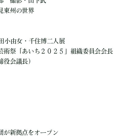
郎 撮影・山下武
見東州の世界
田小由女・千住博二人展
芸術祭「あいち２０２５」組織委員会会長
締役会議長）
団が新拠点をオープン