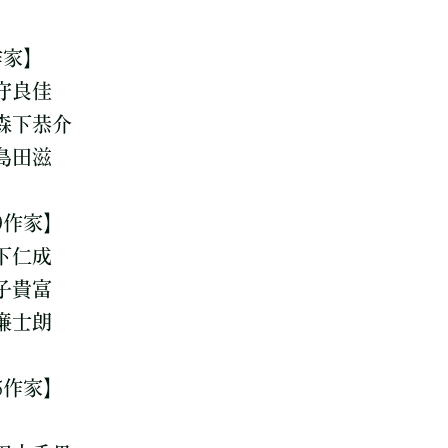
作家】
守良佳
森下恭介
島田滋
9作家】
下仁成
子貴富
廉士朗
5作家】