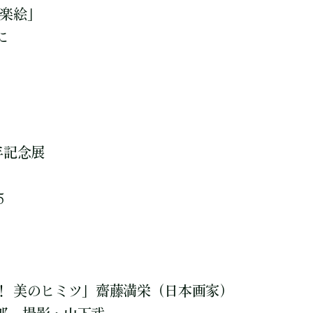
氣楽絵」
に
年記念展
5
！ 美のヒミツ」齋藤満栄（日本画家）