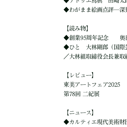
◆アトリエ寫眞 田崎太
◆わがまま絵画点評─深
【読み物】
◆創業95周年記念 奥
◆ひと 大林剛郎（国際
／大林組取締役会長兼取
【レビュー】
東美アートフェア2025
第78回 二紀展
【ニュース】
◆カルティエ現代美術財