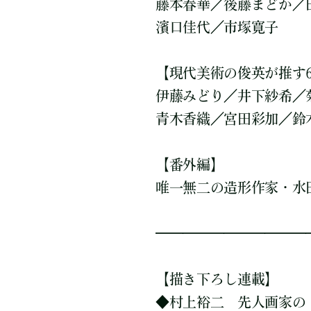
藤本春華／後藤まどか／
濱口佳代／市塚寛子
【現代美術の俊英が推す
伊藤みどり／井下紗希／
青木香織／宮田彩加／鈴
【番外編】
唯一無二の造形作家・水
———————————
【描き下ろし連載】
◆村上裕二 先人画家の