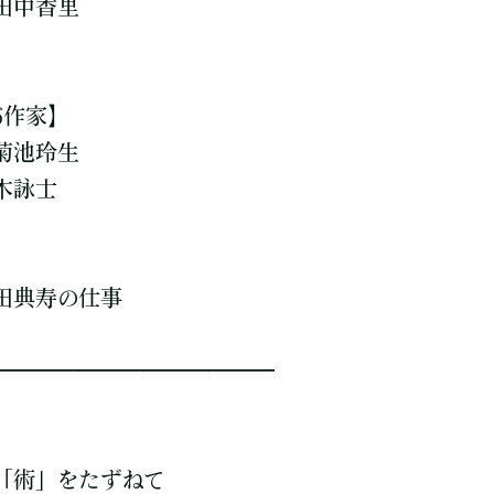
田中香里
6作家】
菊池玲生
木詠士
田典寿の仕事
—————————————
「術」をたずねて