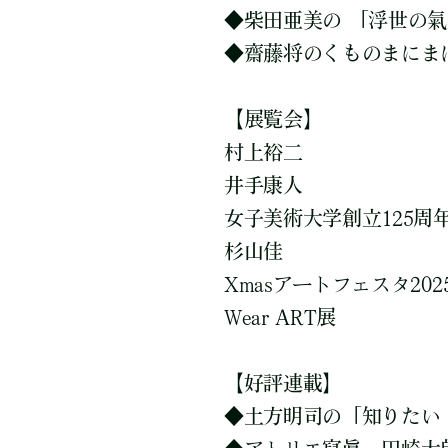
◆柴田亜美の 「浮世の
◆齋藤将のくものまにま
【展覧会】
村上裕二
井手康人
女子美術大学創立125周
杉山佳
Xmasアートフェスタ202
Wear ART展
【好評連載】
◆土方明司の「知りたい