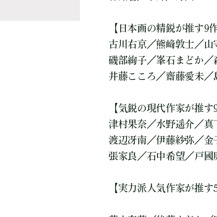
【日本画の精鋭が推す9
古川右京／熊﨑敦士／山
磯部絢子／峯石まどか／
井藤こころ／齋藤愛未／
【気鋭の現代作家が推す
津村果奈／水野遥介／真
渡辺冴南／伊藤紗弥／金
張家良／石中希望／戸國
【実力派人気作家が推す