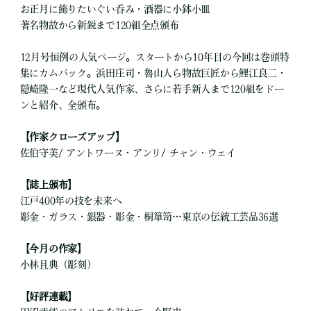
お正月に飾りたいぐい呑み・酒器に小鉢小皿
著名物故から新鋭まで120組全点頒布
12月号恒例の人気ページ。スタートから10年目の今回は巻頭特
集にカムバック。浜田庄司・魯山人ら物故巨匠から鯉江良二・
隠崎隆一など現代人気作家、さらに若手新人まで120組をドー
ンと紹介、全頒布。
【作家クローズアップ】
佐伯守美/ アントワーヌ・アンリ/ チャン・ウェイ
【誌上頒布】
江戸400年の技を未来へ
彫金・ガラス・銀器・彫金・桐箪笥…東京の伝統工芸品36選
【今月の作家】
小林且典（彫刻）
【好評連載】