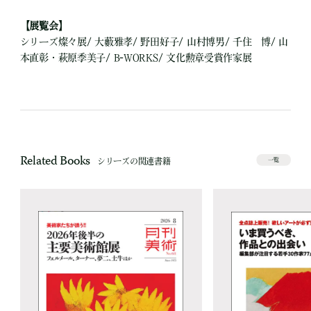
【展覧会】
シリーズ燦々展/ 大藪雅孝/ 野田好子/ 山村博男/ 千住 博/ 山
本直彰・萩原季美子/ B-WORKS/ 文化勲章受賞作家展
Related Books
シリーズの関連書籍
一覧