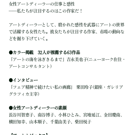
女性アートディーラーの仕事と感性
――私たちが注目するのはこの作家だ！
アートディーラーとして、磨かれた感性を武器にアートの世界
で活躍する女性たち。彼女たちが注目する作家、市場の動向な
どを掘り下げていく。
●
カラー掲載 32人が推薦する63作品
「アートの海を泳ぎきるまで」吉永美也子(ニューヨーク在住・
アートコンサルタント)
●
インタビュー
「フェア精神で続けたい私の画廊」 栗田玲子(銀座・ガレリア
グラフィカ主宰)
●
女性アートディーラーの素顔
長谷川智恵子、南谷博子、小林ひとみ、宮地延江、金田慶南、
横田知幸、山本順子、千葉由美子、柴田悦子