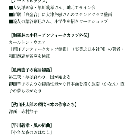
【アートトピックス】
■
人気洋画家・早川義孝さん、地元でサイン会
■
新駅「白金台」に大津英敏さんのステンドグラス壁画
■
院友の藁谷剛巳さん、小学生を招きワークショップ
【陶瓷林の小径－アンティークカップ外伝】
カールトン・ウエア
「西洋アンティークカップ銘鑑」（実業之日本社刊）の著者・
和田泰志が名窯を検証
【瓜南直子の寝目物語】
第三夜・夢は終わり、国が始まる
御伽草子のような物語性豊かな日本画を描く瓜南（かなん）直
子の夢ものがたり
【秋山庄太郎の現代日本の作家たち】
洋画・志村節子
【早川義孝・風の組曲】
「小さな夜のおはなし」