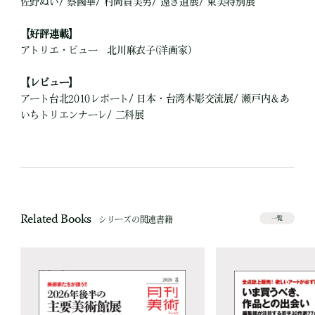
佐野ぬい/ 蔡國華/ 村岡貴美男/ 遠き道展/ 東美特別展
【好評連載】
アトリエ・ビュー 北川麻衣子(洋画家)
【レビュー】
アート台北2010レポート/ 日本・台湾木彫交流展/ 瀬戸内＆あ
いちトリエンナーレ/ 二科展
Related Books
シリーズの関連書籍
一覧