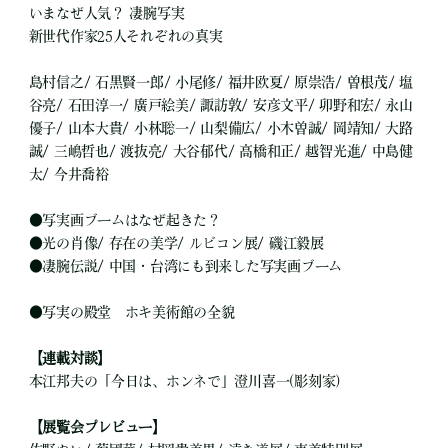
いまなぜ人気？ 凄腕写実
新世代作家25人それぞれの真実
島村信之/ 石黒賢一郎/ 小尾修/ 福井欧夏/ 原崇浩/ 曽根茂/ 塩
谷亮/ 石田淳一/ 廣戸絵美/ 諏訪敦/ 安彦文平/ 卯野和宏/ 永山
優子/ 山本大貴/ 小林聡一/ 山梨備広/ 小木曽誠/ 岡靖知/ 大路
誠/ 三嶋哲也/ 渡抜亮/ 大谷郁代/ 高橋和正/ 越智光進/ 中島健
太/ 今井喬裕
●
写実画ブームはなぜ起きた？
●
光の肖像/ 存在の美学/ ルビコン展/ 磯江毅展
●
凄腕伝説/ 中国・台湾にも到来した写実画ブーム
●
写実の殿堂 ホキ美術館の全貌
【連載対談】
本江邦夫の「今日は、ホンネで」澄川喜一(彫刻家)
【展覧会プレビュー】