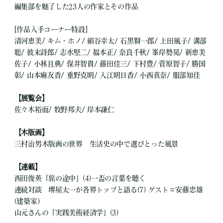
編集部を魅了した23人の作家とその作品
[作品入手コーナー特設]
清河恵美/ キム・ホノ/ 絹谷幸太/ 石黒賢一郎/ 上田風子/ 溝部
聡/ 彼末詩郎/ 志水堅二/ 福本正/ 奈良千秋/ 峯岸勢晃/ 新恵美
佐子/ 小林且典/ 保井智貴/ 藤田佳三/ 下村豊/ 菅原智子/ 勝国
彰/ 山本麻友香/ 重野克明/ 入江明日香/ 小西真奈/ 服部知佳
【展覧会】
佐々木裕而/ 牧野邦夫/ 岸本謙仁
【木版画】
三村治男木版画の世界 生活史の中で選びとった風景
【連載】
西田俊英「旅の途中」(4)一盃の言葉を聴く
連続対談 堺屋太一が各界トップと語る(7) ゲスト＝安藤忠雄
(建築家)
山元さんの「実践美術経済学」(3)