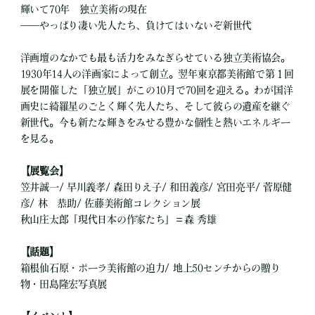
輝いて70年 独立美術の現在
――やっぱり凄い先人たち、負けてはいないぞ新世代
洋画壇のなかでも最も活力をみなぎらせている独立美術協会。
1930年14人の洋画家によって創立。翌年東京都美術館で第１回
展を開催した「独立展」がこの10月で70回を迎える。わが国洋
画史に綺羅星のごとく輝く先人たち、そして彼らの遺産を継ぐ
新世代。今も新たな輝きをみせる豊かな個性と熱いエネルギー
を見る。
【展覧会】
笠井誠一/ 早川義孝/ 森田りえ子/ 和田義彦/ 宮田亮平/ 菅原健
彦/ 林 恭助/ 佐藤美術館コレクション展
秋山庄太郎「現代日本の作家たち」＝森 秀雄
【話題】
箱根仙石原・ポーラ美術館の迫力/ 地上50センチからの贈り
物・田島隆宏写真展