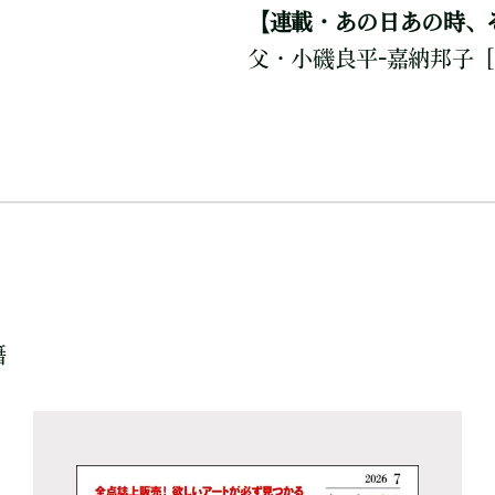
【連載・あの日あの時、
父・小磯良平-嘉納邦子
籍