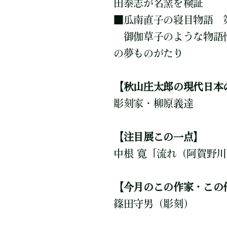
田泰志が名窯を検証
■
瓜南直子の寝目物語 
御伽草子のような物語性
の夢ものがたり
【秋山庄太郎の現代日本
彫刻家・柳原義達
【注目展この一点】
中根 寛「流れ（阿賀野
【今月のこの作家・この
篠田守男（彫刻）