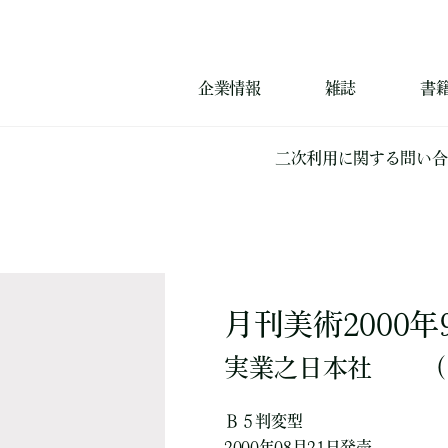
企業情報
雑誌
書
二次利用に関する問い合
月刊美術2000年
実業之日本社
（
Ｂ５判変型
2000年08月21日発売