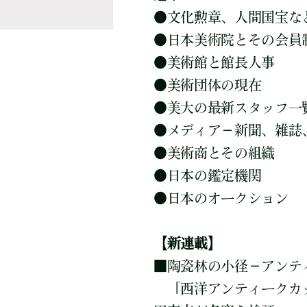
●
文化勲章、人間国宝な
●
日本美術院とその会員
●
美術館と館長人事
●
美術団体の現在
●
美大の最新スタッフ一
●
メディア－新聞、雑誌
●
美術商とその組織
●
日本の鑑定機関
●
日本のオークション
【新連載】
■
陶瓷林の小径－アンティ
「西洋アンティークカッ