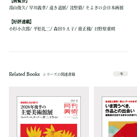
【展覧会】
湯山俊久/ 早川義孝/ 遠き道展/ 沈堅毅/ そよぎの会日本画展
【好評連載】
小杉小次郎/ 平松礼二/ 森田りえ子/ 齋正機/ 日野原重明
Related Books
シリーズの関連書籍
一覧