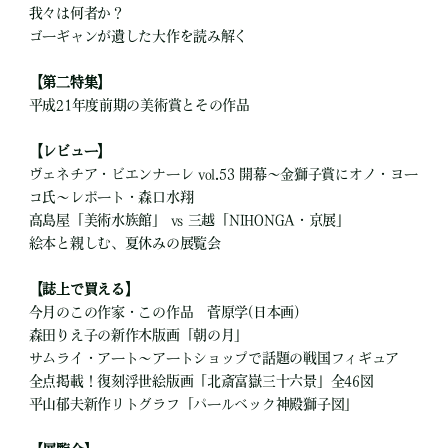
我々は何者か？
ゴーギャンが遺した大作を読み解く
【第二特集】
平成21年度前期の美術賞とその作品
【レビュー】
ヴェネチア・ビエンナーレ vol.53 開幕～金獅子賞にオノ・ヨー
コ氏～レポート・森口水翔
高島屋「美術水族館」 vs 三越「NIHONGA・京展」
絵本と親しむ、夏休みの展覧会
【誌上で買える】
今月のこの作家・この作品 菅原学(日本画)
森田りえ子の新作木版画「朝の月」
サムライ・アート～アートショップで話題の戦国フィギュア
全点掲載！復刻浮世絵版画「北斎富嶽三十六景」全46図
平山郁夫新作リトグラフ「パールベック神殿獅子図」