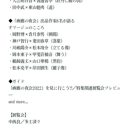
・入江明日香×渡邊省亭《牡丹に蝶の図》
・田中武×東山魁夷《道》
◆「画廊の夜会」出品作家6名が語る
オマージュのこころ
・岡野博×香月泰男《朝陽》
・神戸智行×菱田春草《落葉》
・川嶋陽介×松本竣介《立てる像》
・岡本東子×甲斐荘楠音《舞う》
・鵜飼義丈×山口華楊《黒豹》
・松本亮平×岸田劉生《麗子像》
◆ガイド
「画廊の夜会2022」を見に行こう!!／特集関連展覧会プレビュ
ー
and more...
【展覧会】
中西良／多士済々