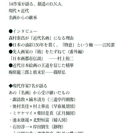
14作家が語る、創造のD.N.A.
現代×近代
名画からの継承
●インタビュー
森村泰昌が「近代名画」になる理由
●日本の油彩150年を貫く、「物意」という軸 ──江尻潔
●先人画家の「術」をたずねて〈番外編〉
「日本画都市伝説」 ──村上裕二
●近代日本絵画の王道を信じた精華
梅原龍三郎と彼末宏──篠原弘
◆現代作家7名が語る
あの「名画」から受け継いだもの
・諏訪敦×鏑木清方《三遊亭円朝像》
・奥村美佳×村上華岳《早春風景図》
・ミヤケマイ×柴田是真《正月飾図》
・池永康晟×北野恒富《婦人図》
・石田淳一×岸田劉生《静物》