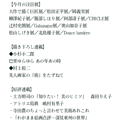
【今月の注目展】
大作で描く巨匠展／松田正平展／岡義実展
柳澤紀子展／服部しほり展／阿部清子展／CIRCLE展
辻村史朗展／Galapagar展／奧山加奈子展
松山しげき展／北島優子展／Douce lumière
【描き下ろし連載】
◆小杉小二郎
巴里ゆらゆら あの年あの時
◆村上裕二
先人画家の「術」をたずねて
【好評連載】
・土方明司の「知りたい！ 美のヒミツ」 森田りえ子
・アトリエ寫眞 嶋村有里子
・寺田農のちょっと言わせて美術あれこれ
・「わがまま絵画点評─深見東州の世界」