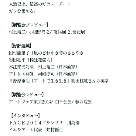
人類史上、最高のガラス・アート
ガレを集める。
【展覧会ブレビュー】
村上裕二/ 小田野尚之/ 第14回 21世紀展
【好評連載】
田村能里子「風のざわめき時のささやき」
岩田壮平「粋狂花盗人」
本江邦夫対談 村上裕二（日本画家）
アトリエ寫眞 河嶋淳司（日本画家）
日野原重明「アートで生き生き」篠田桃紅さんの美学
【展覧会レビュー】
アートフェア東京2014/ 白日会展/ 春の院展
【インタビュー】
ＦＡＣＥ２０１４グランプリ 川島優
イムラアート代表 井村優三