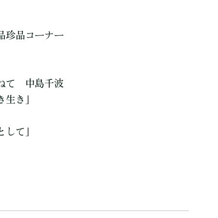
品珍品コーナー
ねて 中島千波
き生き」
として」