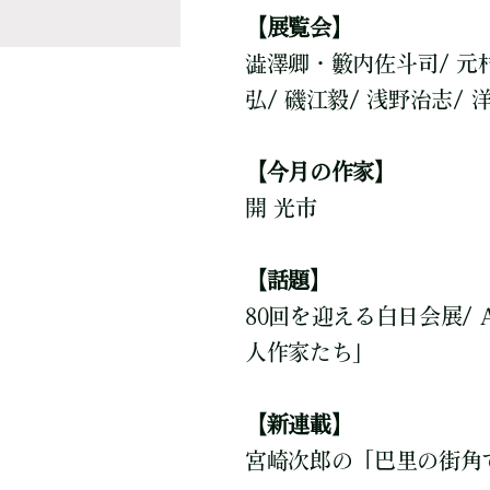
【展覧会】
澁澤卿・籔内佐斗司/ 元村
弘/ 磯江毅/ 浅野治志/
【今月の作家】
開 光市
【話題】
80回を迎える白日会展/
人作家たち」
【新連載】
宮崎次郎の「巴里の街角