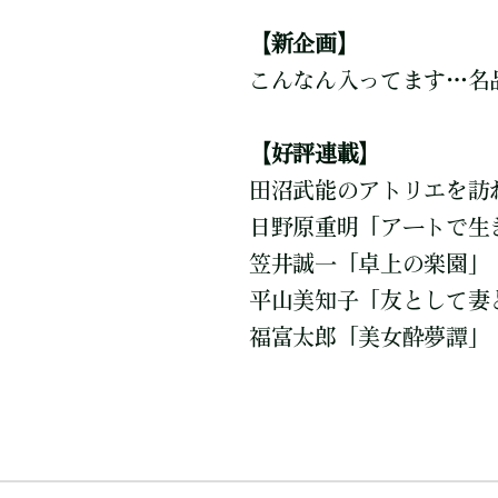
【新企画】
こんなん入ってます…名
【好評連載】
田沼武能のアトリエを訪
日野原重明「アートで生
笠井誠一「卓上の楽園」
平山美知子「友として妻
福富太郎「美女酔夢譚」