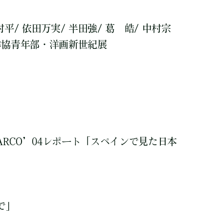
平/ 依田万実/ 半田強/ 葛 皓/ 中村宗
 洋協青年部・洋画新世紀展
 ARCO’04レポート「スペインで見た日本
で」