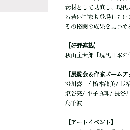
素材として見直し、現代
る若い画家も登場してい
その格闘の成果を見つめ
【好評連載】
秋山庄太郎「現代日本の
【展覧会＆作家ズームア
澄川喜一/ 橋本龍美/ 長
塩谷亮/ 平子真理/ 長谷川
島千波
【アートイベント】