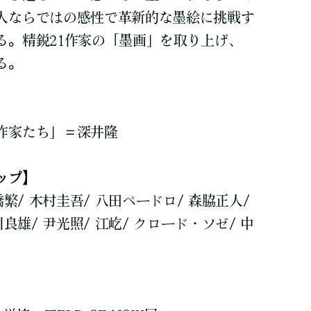
人ならではの感性で革新的な墨絵に挑戦す
る。精鋭21作家の「墨画」を取り上げ、
る。
作家たち」＝深井隆
ップ】
橋繁/ 木村圭吾/ 八田ペードロ/ 森脇正人/
良雄/ 尹光照/ 江屹/ クロード・ソゼ/ 中