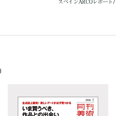
スペインARCOレポート/ 
籍