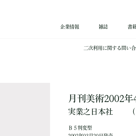
企業情報
雑誌
書
二次利用に関する問い合
月刊美術2002年
実業之日本社
（
Ｂ５判変型
2002年03月20日発売