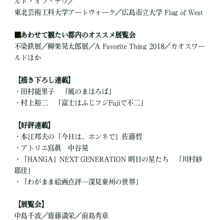
ルド・オブ・ナウ／
東北芸術工科大学アートウォーク／広島市立大学 Flag of West
■
あわせて観たい都内のオススメ展覧会
不染鉄展／柳楽晃太郎展／A Favorite Thing 2018／カオスワー
ルドほか
【描き下ろし連載】
・田村能里子 「風のまほろば」
・村上裕二 「富士はふじフジFujiで不二」
【好評連載】
・本江邦夫の「今日は、ホンネで」佐藤哲
・アトリエ寫眞 中谷晃
・「HANGA」NEXT GENERATION 明日の星たち 「川村紗
耶佳」
・「わがまま絵画点評─深見東州の世界」
【展覧会】
中島千波／齋藤満栄／前島秀章