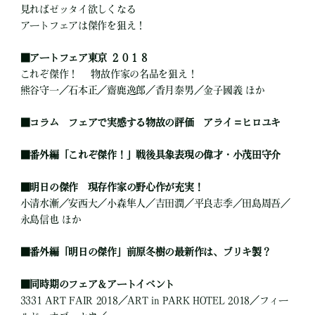
見ればゼッタイ欲しくなる
アートフェアは傑作を狙え！
■
アートフェア東京 ２０１８
これぞ傑作！ 物故作家の名品を狙え！
熊谷守一／石本正／齋鹿逸郎／香月泰男／金子國義 ほか
■
コラム フェアで実感する物故の評価 アライ＝ヒロユキ
■
番外編「これぞ傑作！」戦後具象表現の偉才・小茂田守介
■
明日の傑作 現存作家の野心作が充実！
小清水漸／安西大／小森隼人／吉田潤／平良志季／田島周吾／
永島信也 ほか
■
番外編「明日の傑作」前原冬樹の最新作は、ブリキ製？
■
同時期のフェア＆アートイベント
3331 ART FAIR 2018／ART in PARK HOTEL 2018／フィー