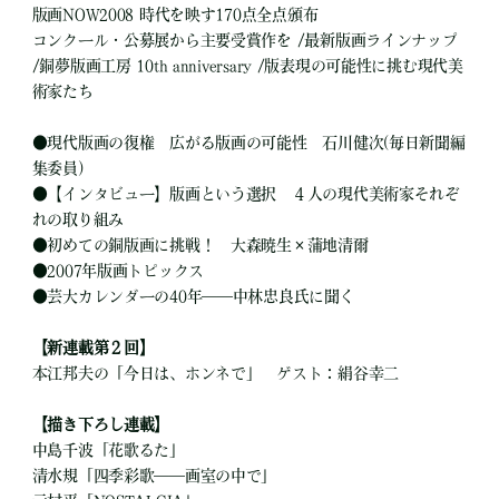
版画NOW2008 時代を映す170点全点頒布
コンクール・公募展から主要受賞作を /最新版画ラインナップ
/銅夢版画工房 10th anniversary /版表現の可能性に挑む現代美
術家たち
●
現代版画の復権 広がる版画の可能性 石川健次(毎日新聞編
集委員)
●
【インタビュー】版画という選択 ４人の現代美術家それぞ
れの取り組み
●
初めての銅版画に挑戦！ 大森暁生×蒲地清爾
●
2007年版画トピックス
●
芸大カレンダーの40年――中林忠良氏に聞く
【新連載第２回】
本江邦夫の「今日は、ホンネで」 ゲスト：絹谷幸二
【描き下ろし連載】
中島千波「花歌るた」
清水規「四季彩歌――画室の中で」