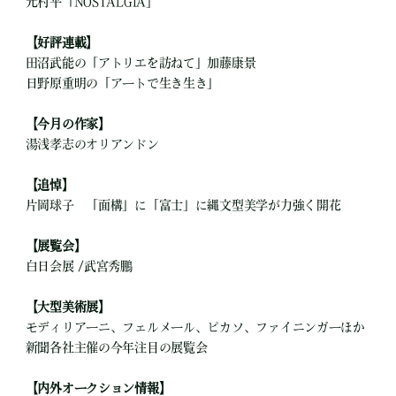
元村平「NOSTALGIA」
【好評連載】
田沼武能の「アトリエを訪ねて」加藤康景
日野原重明の「アートで生き生き」
【今月の作家】
湯浅孝志のオリアンドン
【追悼】
片岡球子 「面構」に「富士」に縄文型美学が力強く開花
【展覧会】
白日会展 /武宮秀鵬
【大型美術展】
モディリアーニ、フェルメール、ピカソ、ファイニンガーほか
新聞各社主催の今年注目の展覧会
【内外オークション情報】