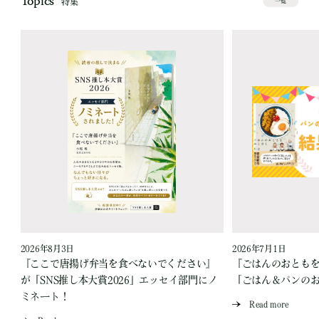
Topics
特集
一覧
2026年8月3日
2026年7月1日
『ここで唐揚げ弁当を食べないでください』
『ごはんのおとも
が「SNS推し本大賞2026」エッセイ部門にノ
「ごはん＆パンの
ミネート！
Read more