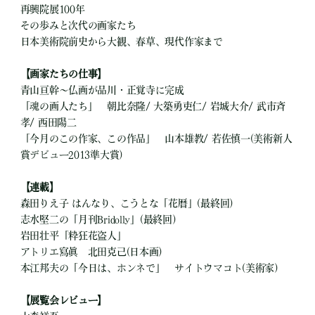
再興院展100年
その歩みと次代の画家たち
日本美術院前史から大観、春草、現代作家まで
【画家たちの仕事】
青山亘幹～仏画が品川・正覚寺に完成
「魂の画人たち」 朝比奈隆/ 大築勇吏仁/ 岩城大介/ 武市斉
孝/ 西田陽二
「今月のこの作家、この作品」 山本雄教/ 若佐慎一(美術新人
賞デビュー2013準大賞)
【連載】
森田りえ子 はんなり、こうとな「花暦」(最終回)
志水堅二の「月刊Bridolly」(最終回)
岩田壮平「粋狂花盗人」
アトリエ寫眞 北田克己(日本画)
本江邦夫の「今日は、ホンネで」 サイトウマコト(美術家)
【展覧会レビュー】