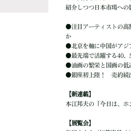
紹介しつつ日本市場への
●
注目アーティストの高
か
●
北京を軸に中国がアジ
●
最先端で活躍する40、
●
油画の繁栄と国画の低
●
銀座初上陸！ 売約続
【新連載】
本江邦夫の「今日は、ホ
【展覧会】