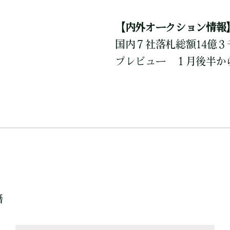
【内外オークション情報
国内７社落札総額14億３
プレビュー １月後半か
籍