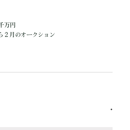
】
千万円
ら２月のオークション