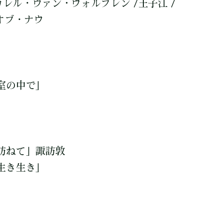
カレル・ヴァン・ウォルフレン /王子江 /
オブ・ナウ
室の中で」
訪ねて」諏訪敦
生き生き」