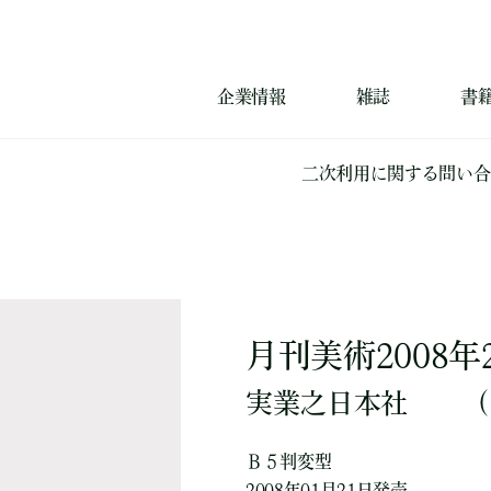
企業情報
雑誌
書
二次利用に関する問い合
月刊美術2008年
実業之日本社
（
Ｂ５判変型
2008年01月21日発売