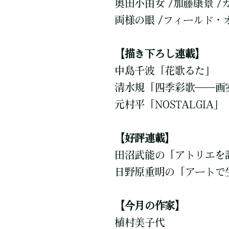
奥田小由女 /加藤康景 /
両様の眼 /フィールド・
【描き下ろし連載】
中島千波「花歌るた」
清水規「四季彩歌――画
元村平「NOSTALGIA」
【好評連載】
田沼武能の「アトリエを
日野原重明の「アートで
【今月の作家】
植村美子代