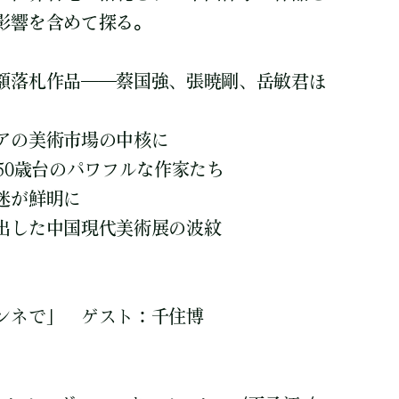
影響を含めて探る。
額落札作品――蔡国強、張暁剛、岳敏君ほ
アの美術市場の中核に
50歳台のパワフルな作家たち
迷が鮮明に
出した中国現代美術展の波紋
ンネで」 ゲスト：千住博