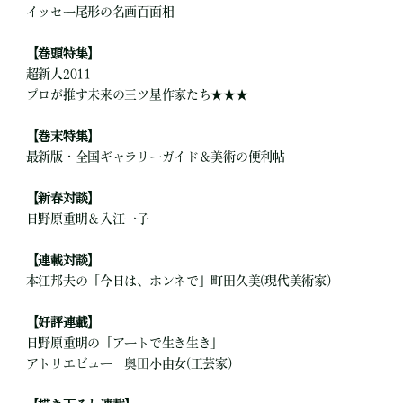
イッセー尾形の名画百面相
【巻頭特集】
超新人2011
プロが推す未来の三ツ星作家たち★★★
【巻末特集】
最新版・全国ギャラリーガイド＆美術の便利帖
【新春対談】
日野原重明＆入江一子
【連載対談】
本江邦夫の「今日は、ホンネで」町田久美(現代美術家)
【好評連載】
日野原重明の「アートで生き生き」
アトリエビュー 奥田小由女(工芸家)