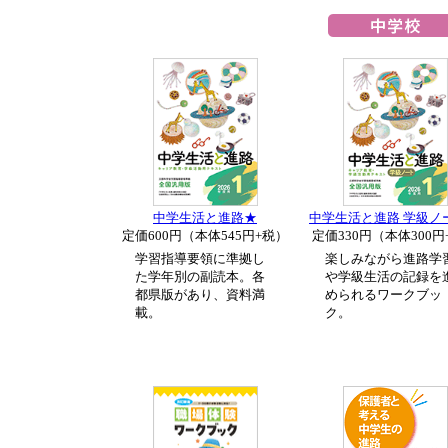
中学生活と進路★
中学生活と進路 学級ノ
定価600円（本体545円+税）
定価330円（本体300円
学習指導要領に準拠し
楽しみながら進路学
た学年別の副読本。各
や学級生活の記録を
都県版があり、資料満
められるワークブッ
載。
ク。