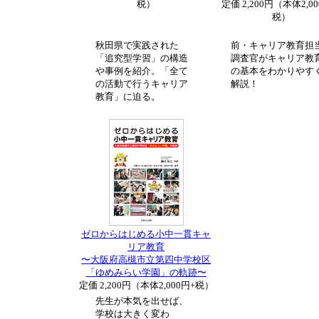
税）
定価 2,200円（本体2,0
税）
秋田県で実践された
前・キャリア教育担
「追究型学習」の構造
調査官がキャリア教
や事例を紹介。「全て
の基本をわかりやす
の活動で行うキャリア
解説！
教育」に迫る。
ゼロからはじめる小中一貫キャ
リア教育
〜大阪府高槻市立第四中学校区
「ゆめみらい学園」の軌跡〜
定価 2,200円（本体2,000円+税）
先生が本気を出せば、
学校は大きく変わ