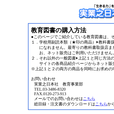
教育図書の購入方法
●このページでご紹介している教育図書は、
１．
学校用副読本類（★印の商品）
教科書
になれません。最寄りの教科書取扱店ま
お、ネット販売はご利用いただけません
２．
それ以外の一般図書
上記１と同じ方法
サイトの各商品紹介ページからネット販
※上記１と２の両方の商品を同時にお求めの
お問い合わせ
実業之日本社 教育事業部
TEL.03-3486-8320
FAX.0120-273-913
メールでのお問い合わせは
こちら
総目録・注文書のダウンロードは
こちら
か