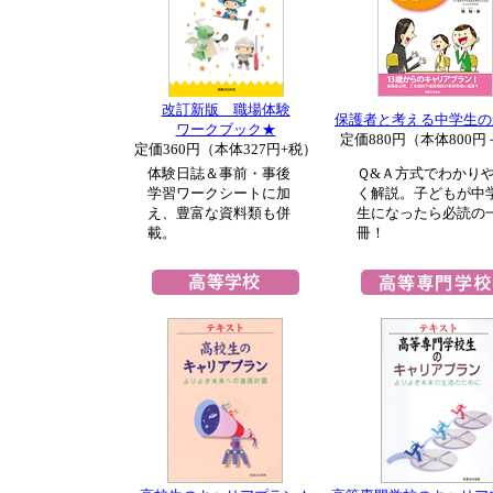
改訂新版 職場体験
保護者と考える中学生の
ワークブック★
定価880円（本体800
定価360円（本体327円+税）
体験日誌＆事前・事後
Ｑ&Ａ方式でわかり
学習ワークシートに加
く解説。子どもが中
え、豊富な資料類も併
生になったら必読の
載。
冊！