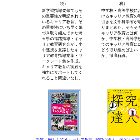
税）
税）
新学習指導要領でもそ
中学校・高等学校に
の重要性が明記されて
けるキャリア教育の
いるキャリア教育。そ
引きを文部科学省が
の重要性にいち早く気
りまとめた。そもそ
づき取り組んできた埼
キャリア教育とは何
玉県の進路指導・キャ
か、中学校・高等学
リア教育研究会が，小
でのキャリア教育に
中連携を意識したキャ
どう取り組めばよい
リア教育指導案集・ワ
か、徹底解説。
ークシート集を作成。
キャリア教育の実践を
強力にサポートしてく
れること間違いなし。
資質・能力を追うキャリア教育
探究の達人 子どもが夢