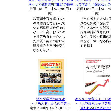
キャリア教育の町“棚倉”の挑戦
って学ぶ！「探究心」の
定価 2,860円（本体 2,600円＋
定価 1,650円（本体 1,5
税）
税）
教育調査官指導のもと
「自ら考える人材」
教育委員会で行われて
成のための「探究学
いる福島県棚倉町での
習」とは何かを解説
小・中・高においてキ
探究学習の良さだけ
ャリア教育を中心とし
なく、受験や将来の
た資質・能力の育成の
職など、気になる内
取り組みを事例を交え
も満載！
ながら紹介。
追究型学習のすすめ
キャリア教育フォー ビ
～「教わる」からの卒業～
～「お花畑系キャリア教
定価 2,200円（本体2,000円＋
言われるほど多いか