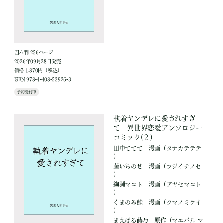
四六判 256ページ
2026年09月28日発売
価格 1,870円（税込）
ISBN 978-4-408-53926-3
予約受付中
執着ヤンデレに愛されすぎ
て 異世界恋愛アンソロジー
コミック(２)
田中ててて
漫画
（タナカテテテ
）
藤いちのせ
漫画
（フジイチノセ
）
絢瀬マコト
漫画
（アヤセマコト
）
くまのみ鮭
漫画
（クマノミケイ
）
まえばる蒔乃
原作
（マエバル マ