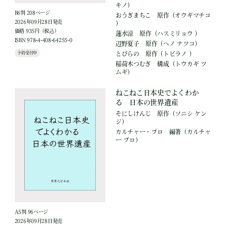
キノ）
B6判 208ページ
おうぎまちこ
原作
（オウギマチコ
2026年09月28日発売
）
価格 935円（税込）
蓮水涼
原作
（ハスミリョウ ）
ISBN 978-4-408-64255-0
辺野夏子
原作
（ヘノ ナツコ）
予約受付中
とびらの
原作
（トビラノ ）
稲荷木つむぎ
構成
（トウカギ ツ
ムギ）
ねこねこ日本史でよくわか
る 日本の世界遺産
そにしけんじ
原作
（ソニシ ケン
ジ）
カルチャー・プロ
編著
（カルチャ
ー プロ）
A5判 96ページ
2026年09月28日発売