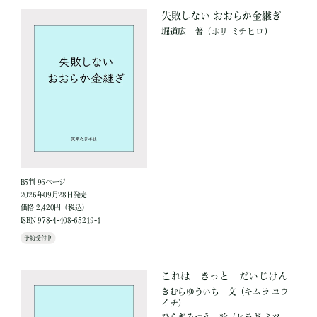
失敗しない おおらか金継ぎ
堀道広
著
（ホリ ミチヒロ）
B5判 96ページ
2026年09月28日発売
価格 2,420円（税込）
ISBN 978-4-408-65219-1
予約受付中
これは きっと だいじけん
きむらゆういち
文
（キムラ ユウ
イチ）
ひらぎみつえ
絵
（ヒラギ ミツ