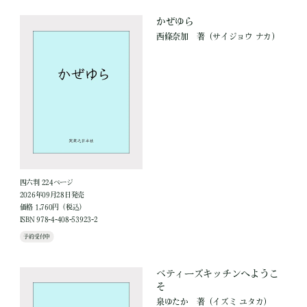
かぜゆら
西條奈加
著
（サイジョウ ナカ）
四六判 224ページ
2026年09月28日発売
価格 1,760円（税込）
ISBN 978-4-408-53923-2
予約受付中
ベティーズキッチンへようこ
そ
泉ゆたか
著
（イズミ ユタカ）