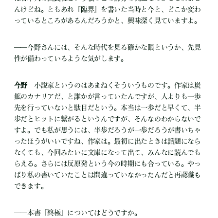
んけどね。ともあれ『臨界』を書いた当時と今と、どこか変わ
っているところがあるんだろうかと、興味深く見ていますよ。
――今野さんには、そんな時代を見る確かな眼というか、先見
性が備わっているような気がします。
今野
小説家というのはあまねくそういうものです。作家は炭
鉱のカナリアだ、と誰かが言っていたんですが、人よりも一歩
先を行っていないと駄目だという。本当は一歩だと早くて、半
歩だとヒットに繋がるというんですが、そんなのわからないで
すよ。でも私が思うには、半歩だろうが一歩だろうが書いちゃ
ったほうがいいですね、作家は。最初に出たときは話題になら
なくても、今回みたいに文庫になって出て、みんなに読んでも
らえる。さらには反原発という今の時期にも合っている。やっ
ぱり私の書いていたことは間違っていなかったんだと再認識も
できます。
――本書『終極』についてはどうですか。