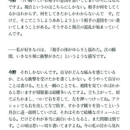
今野
つい闘っている相手の意図を書いてしまいがちになるん
ですよ。視点というのはこちらにしかない。相手が何をしてく
るかはわからず、何をしてきたかしかわからないんで す。だ
けど、そこでこうしようああしようという相手の意図をつい書
いてしまうことがある。そうすると視点の混乱が始まっていく
んです。
――私が好きなのは、「相手の体がゆらりと揺れた。次の瞬
間、いきなり頬に衝撃がきた」というような描写です。
今野
それしかないんです。自分がどんな痛みを感じている
か、どんな衝撃を受けたかを書くしかない。そうやって自分の
ことは書ける。たとえ一瞬のことでも、相撲を見ていればわか
ると思いますが情報量は結構多いんですよ。立ち上がって、肩
でぶちかまし、ついで右を差して、左を押っつけってね。アク
ションでも右を出して左で防ぎ、すかさず蹴りを放ってという
具合に逐一説明していけば、それはそれで結構なボリュームに
なる。だけどそれが本当に面白いかとなると、また問題は別で
す。この頃は思いっ切り書いてますよね。今の私の目から見れ