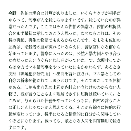
今野
佐伯の場合は計算がありました。いくらヤクザが相手だ
からって、刑事が人を殺しちゃまずいです。殺していたのが異
常だったんです。ここではそんな佐伯の異常さ、佐伯の屈折具
合をまず最初に示しておこうと思った。なぜならこれは、その
後の再起、再生の物語でもあるからなんです。そもそも佐伯の
屈折は、暗殺者の血が流れているゆえに、警察官になる前から
始まっています。警察に入ったのは、公然と暴力団とやり合う
ためだったというぐらいねじ曲がっていた。で、念願叶ってか
らは全力でマル暴刑事をやっていたにもかかわらず、あるとき
突然「環境犯罪研究所」へ出向を言い渡され、マル暴としての
自分の将来を絶たれてしまうわけです。そこでまたしても屈折
がある。しかも出向先の上司が内村というわけのわからない人
物で、彼が言うこともよく理解できずに屈折は続いていく。と
ころが、与えられた任務をやっていくうちに、内村の言うこと
は正しいんじゃないかと思えてくる。そこから徐々に佐伯の行
動が変わっていき、後半になると積極的に自分から関与してい
くほどになります。戦っても、敵となる人間を問答無用で殺さ
ずにです。