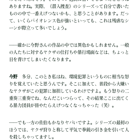
ありますね。実際、《潜入捜査》のシリーズって自分で書いた
ものの中で一番えげつないかも、と思うことがあります。だっ
て、いくらバイオレンス色が強いといっても、これは残虐なシ
ーンが際立って多いでしょう。
――確かに今野さんの作品の中では異色かもしれません。一般
の人たちに対するヤクザの仕打ちや暴行場面などは、ちょっと
目を背けてしまいたくなります。
今野
多分、このとき私はね、環境犯罪というものに相当な怒
りを覚えていたと思うんです。そこに加えて、普段から大嫌い
なヤクザがこの犯罪に加担しているわけですよ。もう怒りの二
重奏三重奏でね、なんだこいつらって、その結果ここに出てく
る暴力団員が皆やたらえげつなくなっちゃった（笑）。
――でも一方の佐伯もかなりヤバいですよ。シリーズの最初の
ほうでは、ヤクザ狩りと称して平気で拳銃の引き金を引いて人
を殺しちゃってますし。