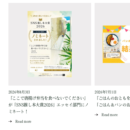
2026年8月3日
2026年7月1日
『ここで唐揚げ弁当を食べないでください』
『ごはんのおとも
が「SNS推し本大賞2026」エッセイ部門にノ
「ごはん＆パンの
ミネート！
Read more
Read more