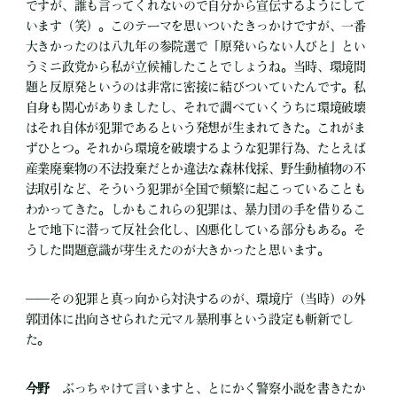
ですが、誰も言ってくれないので自分から宣伝するようにして
います（笑）。このテーマを思いついたきっかけですが、一番
大きかったのは八九年の参院選で「原発いらない人びと」とい
うミニ政党から私が立候補したことでしょうね。当時、環境問
題と反原発というのは非常に密接に結びついていたんです。私
自身も関心がありましたし、それで調べていくうちに環境破壊
はそれ自体が犯罪であるという発想が生まれてきた。これがま
ずひとつ。それから環境を破壊するような犯罪行為、たとえば
産業廃棄物の不法投棄だとか違法な森林伐採、野生動植物の不
法取引など、そういう犯罪が全国で頻繁に起こっていることも
わかってきた。しかもこれらの犯罪は、暴力団の手を借りるこ
とで地下に潜って反社会化し、凶悪化している部分もある。そ
うした問題意識が芽生えたのが大きかったと思います。
――その犯罪と真っ向から対決するのが、環境庁（当時）の外
郭団体に出向させられた元マル暴刑事という設定も斬新でし
た。
今野
ぶっちゃけて言いますと、とにかく警察小説を書きたか