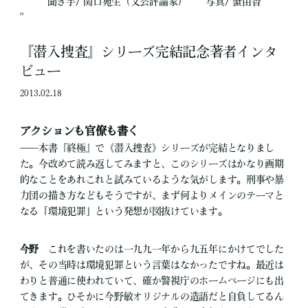
聞き手/ 関口苑生（文芸評論家） 写真/ 蟹由香
"
『潜入捜査』シリーズ完結記念著者インタ
ビュー
2013.02.18
アクションも官僚も書く
――本書『終極』で《潜入捜査》シリーズが完結となりまし
た。今改めて読み返してみますと、このシリーズはかなり画期
的なことをあれこれと試みているような気がします。刑事や暴
力団の描き方などもそうですが、まず何よりメインのテーマと
なる「環境犯罪」という発想が図抜けています。
今野
これを書いたのは一九九一年から九五年にかけてでした
が、その当時は環境犯罪という言葉はなかったですね。最近は
わりと普通に使われていて、確か警視庁のホームページにも出
てきます。ひそかに今野敏オリジナルの造語だと自負してるん