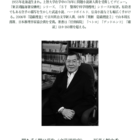
1955年北海道生まれ。上智大学在学中の78年に問題小説新人賞を受賞してデビュー。
『東京湾臨海署安積班』シリーズ、『ＳＴ 警視庁科学特捜班』シリーズが好評。有段者
でもある空手の描写を生かした武道小説、ハードボイルド、伝奇小説なども幅広く手がけ
る。2006年『隠蔽捜査』で吉川英治文学新人賞、08年『果断 隠蔽捜査２』で山本周五
郎賞、日本推理作家協会賞を受賞。著書は『任侠病院』『ペトロ』『デッドエンド』『確
証』ほか160冊を超える。