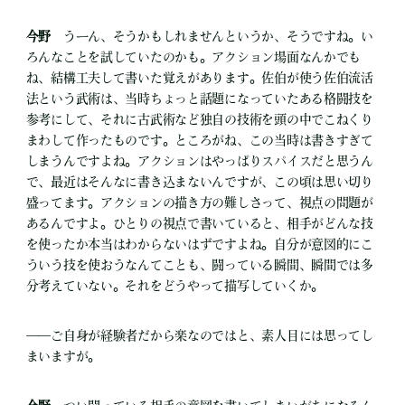
今野
うーん、そうかもしれませんというか、そうですね。い
ろんなことを試していたのかも。アクション場面なんかでも
ね、結構工夫して書いた覚えがあります。佐伯が使う佐伯流活
法という武術は、当時ちょっと話題になっていたある格闘技を
参考にして、それに古武術など独自の技術を頭の中でこねくり
まわして作ったものです。ところがね、この当時は書きすぎて
しまうんですよね。アクションはやっぱりスパイスだと思うん
で、最近はそんなに書き込まないんですが、この頃は思い切り
盛ってます。アクションの描き方の難しさって、視点の問題が
あるんですよ。ひとりの視点で書いていると、相手がどんな技
を使ったか本当はわからないはずですよね。自分が意図的にこ
ういう技を使おうなんてことも、闘っている瞬間、瞬間では多
分考えていない。それをどうやって描写していくか。
――ご自身が経験者だから楽なのではと、素人目には思ってし
まいますが。