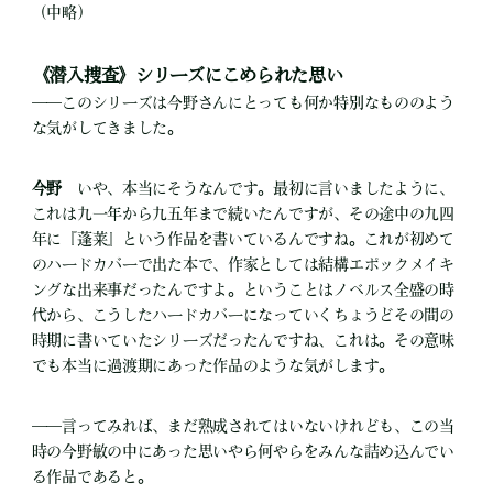
（中略）
《潜入捜査》シリーズにこめられた思い
――このシリーズは今野さんにとっても何か特別なもののよう
な気がしてきました。
今野
いや、本当にそうなんです。最初に言いましたように、
これは九一年から九五年まで続いたんですが、その途中の九四
年に『蓬莱』という作品を書いているんですね。これが初めて
のハードカバーで出た本で、作家としては結構エポックメイキ
ングな出来事だったんですよ。ということはノベルス全盛の時
代から、こうしたハードカバーになっていくちょうどその間の
時期に書いていたシリーズだったんですね、これは。その意味
でも本当に過渡期にあった作品のような気がします。
――言ってみれば、まだ熟成されてはいないけれども、この当
時の今野敏の中にあった思いやら何やらをみんな詰め込んでい
る作品であると。