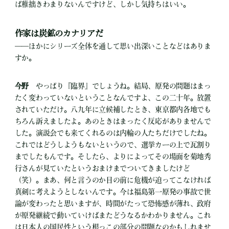
ば稚拙きわまりないんですけど、しかし気持ちはいい。
作家は炭鉱のカナリアだ
――ほかにシリーズ全体を通して思い出深いことなどはありま
すか。
今野
やっぱり『臨界』でしょうね。結局、原発の問題はまっ
たく変わっていないということなんですよ、この二十年。放置
されていただけ。八九年に立候補したとき、東京都内各地でも
ちろん訴えましたよ。あのときはまったく反応がありませんで
した。演説会でも来てくれるのは内輪の人たちだけでしたね。
これではどうしようもないというので、選挙カーの上で瓦割り
までしたもんです。そしたら、よりによってその場面を菊地秀
行さんが見ていたというおまけまでついてきましたけど
（笑）。まあ、何と言うのか目の前に危機が迫ってこなければ
真剣に考えようとしないんです。今は福島第一原発の事故で世
論が変わったと思いますが、時間がたって恐怖感が薄れ、政府
が原発継続で動いていけばまたどうなるかわかりません。これ
は日本人の国民性という根っこの部分の問題なのかもしれませ