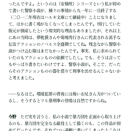
ったんですよ。というのは《安積班》シリーズという私が初め
て書いた警察小説が、種々の事情から九一年に一旦終了する
（二〇一二年現在はハルキ文庫にて継続中）ことになりまし
て、ほかに書く場がなくなってしまったんです。刊行していた
版元が倒産したという現実的な理由もありましたが、それ以上
にあの当時は、夢枕獏さんや菊地秀行さんに代表される派手な
伝奇アクションのノベルス全盛期でしてね。残念ながら警察小
説がつけ込む隙はまだなかったんです。事実、私に求められて
いたのもアクションものの依頼でしたし。でも、そうは言って
もやっぱり書きたいわけですよ、警察小説が。そこで、だった
らそのアクションものの器を借りて刑事を出せるんじゃないか
と考えました。
――なるほど。環境犯罪の背後には怖いお兄さん方がついてい
るし、そうするとマル暴刑事の登場は自然ですからね。
今野
ただ実を言うと、私の小説で暴力団を正面から取り上げ
るのも、暴力団を完全なる敵役として描くのも、この作品が初
めてだったんです。それでつい過剰に書いてしまったところは