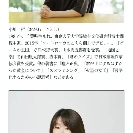
小川 哲（おがわ・さとし）
1986年、千葉県生まれ。東京大学大学院総合文化研究科博士課
程中退。2015年『ユートロニカのこちら側』でデビュー。『ゲ
ームの王国』で日本SF大賞、山本周五郎賞を受賞。『地図と
拳』で山田風太郎賞、直木賞、『君のクイズ』で日本推理作家
協会賞を受賞。他の著書に『嘘と正典』『君が手にするはずだ
った黄金について』『スメラミシング』『火星の女王』『言語
化するための小説思考』などがある。