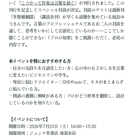
いく『
こうやって作家は言葉を紡ぐ
』が刊行されました。この
刊行を記念してスペシャル対談が決定。対談のゲストは最新刊
『多類婚姻譚』（講談社刊）が早くも話題を集めている凪良ゆ
うさんです。言葉のプロフェッショナルであるお二人の対談を
通して、思考をいかにして言語化しているのか――ここでしか
聞くことができない「プロの知恵」をご披露いただく、必見の
内容です。
本イベントを特におすすめする方
・自分の気持ちを言語化したい方：心の中のもどかしさを言葉
に変えたいビジネスマンや学生。
・発信に悩むクリエイター：SNSやnoteで、ネタがまとまらず
に悩んでいる方。
・物語の裏側に興味がある方：プロがどう世界を観察し、設計
しているのかを知りたい方。
【イベントについて】
開催日時：2026年7月25日（土）14:00～15:30
開催場所：ジュンク堂書店 池袋本店