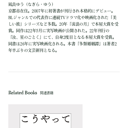
凪良ゆう（なぎら・ゆう）
京都市在住。2007年に初著書が刊行され本格的にデビュー。
BLジャンルでの代表作に連続TVドラマ化や映画化された「美
しい彼」シリーズなど多数。20年『流浪の月』で本屋大賞を受
賞。同作は22年5月に実写映画が公開された。22年刊行の
『汝、星のごとく』にて、自身2度目となる本屋大賞を受賞。
同書は26年に実写映画化される。本書『多類婚姻譚』は著者2
年半ぶりの文芸新刊となる。
Related Books
関連書籍