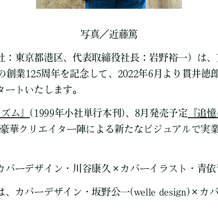
写真／近藤篤
社：東京都港区、代表取締役社長：岩野裕一）は、
の創業125周年を記念して、2022年6月より貫井
タートいたします。
リズム』
(1999年小社単行本刊)、8月発売予定
『追憶
、豪華クリエイター陣による新たなビジュアルで実
。
カバーデザイン・川谷康久×カバーイラスト・青依
カバーデザイン・坂野公一(welle design)×