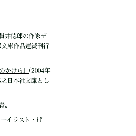
貫井徳郎の作家デ
徳郎文庫作品連続刊行
のかけら』
(2004年
業之日本社文庫とし
青。
カバーイラスト・げ