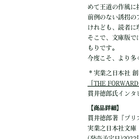
めて王道の作風に
前例のない誘拐の
けれども、読者に
そこで、文庫版で
もりです。
今度こそ、より多
＊実業之日本社 創
「THE FORWARD 
貫井徳郎氏インタ
【商品詳細】
貫井徳郎著『プリ
実業之日本社文庫 
(発売予定日)2022