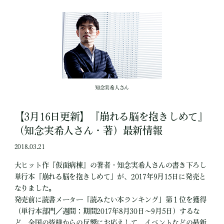
知念実希人さん
【3月16日更新】『崩れる脳を抱きしめて』
（知念実希人さん・著）最新情報
2018.03.21
大ヒット作『仮面病棟』の著者・知念実希人さんの書き下ろし
単行本『崩れる脳を抱きしめて』が、2017年9月15日に発売と
なりました。
発売前に読書メーター「読みたい本ランキング」第１位を獲得
（単行本部門／週間：期間2017年8月30日～9月5日）するな
ど、全国の皆様からの反響にお応えして、イベントなどの最新