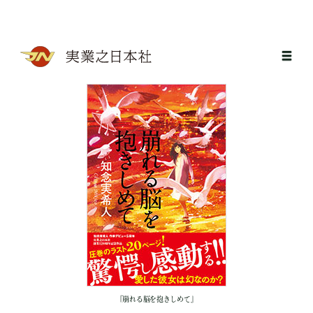
『崩れる脳を抱きしめて』