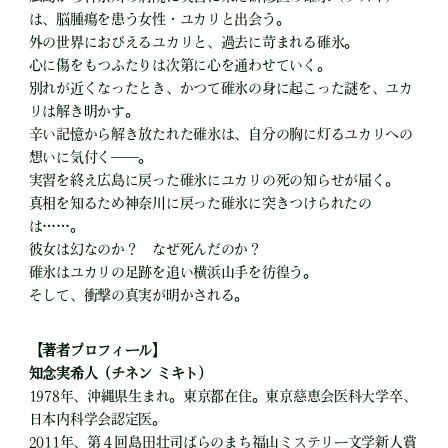
は、脳腫瘍を患う女性・ユカリと出会う。
外の世界におびえるユカリと、過去に苛まれる碓氷。
心に傷をもつふたりは次第に心を通わせていく。
別れが近くなったとき、かつて碓氷の身に起こった謎を、ユカ
リは解き明かす。
辛い記憶から解き放たれた碓氷は、自分の胸に灯るユカリへの
想いに気付く――。
実習を終え広島に戻った碓氷にユカリの死の知らせが届く。
真相を知るため神奈川に戻った碓氷に突きつけられたの
は……。
彼女は幻なのか？ なぜ死んだのか？
碓氷はユカリの足跡を追い横浜山手を彷徨う。
そして、衝撃の真実が明かされる。
【著者プロフィール】
知念実希人（チネン ミキト）
1978年、沖縄県生まれ。東京都在住。東京慈恵会医科大学卒、
日本内科学会認定医。
2011年、第４回島田壮司ばらのまち福山ミステリー文学新人賞