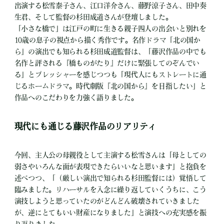
出演する松雪泰子さん、江口洋介さん、藤野涼子さん、田中奏
生君、そして監督の杉田成道さんが登壇しました。
「小さな橋で」は江戸の町に生きる親子四人の出会いと別れを
10歳の息子の視点から描く秀作です。名作ドラマ「北の国か
ら」の演出でも知られる杉田成道監督は、「藤沢作品の中でも
名作と評される『橋ものがたり』だけに緊張してのぞんでい
る」とプレッシャーを感じつつも「現代人にもストレートに通
じるホームドラマ。時代劇版『北の国から』を目指したい」と
作品へのこだわりを力強く語りました。
現代にも通じる藤沢作品のリアリティ
今回、主人公の母親役として主演する松雪さんは「母としての
弱さやいろんな面が表現できたらいいなと思います」と抱負を
述べつつ、「（厳しい演出で知られる杉田監督には）覚悟して
臨みました。リハーサルを入念に繰り返していくうちに、こう
演技しようと思っていたのがどんどん破壊されていきました
が、逆にとてもいい財産になりました」と演技への充実感を振