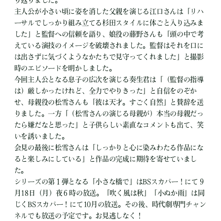
り返りました。
主人公が小さい頃に姿を消した父親を演じる江口さんは「リハ
ーサルでしっかり組み立てる杉田スタイルに体ごと入り込みま
した」と監督への信頼を語り、娘役の藤野さんも「頭の中で考
えている演技のイメージを破壊されました。監督はそれを口に
は出さずに気づくようなかたちで見守ってくれました」と撮影
時のエピソードを明かしました。
今回主人公となる息子の広次を演じる奏生君は「（監督の指導
は）厳しかったけれど、全力でやりきった」と自信をのぞか
せ、母親役の松雪さんも「彼は天才。すごく自然」と賛辞を送
りました。一方「（松雪さんの演じる母親が）本当の母親だっ
たら嫌だなと思った」と子供らしい素直なコメントも出て、笑
いを誘いました。
会見の最後に松雪さんは「しっかりと心に染みわたる作品にな
ると楽しみにしている」と作品の完成に期待を寄せていまし
た。
シリーズの第１弾となる「小さな橋で」はBSスカパー！にて９
月18日（月）夜６時の放送。「吹く風は秋」「小ぬか雨」は同
じくBSスカパー！にて10月の放送。その後、時代劇専門チャン
ネルでも放送の予定です。お見逃しなく！