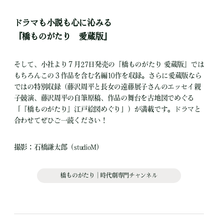
ドラマも小説も心に沁みる
『橋ものがたり 愛蔵版』
そして、小社より７月27日発売の『橋ものがたり 愛蔵版』では
もちろんこの３作品を含む名編10作を収録。さらに愛蔵版なら
ではの特別収録（藤沢周平と長女の遠藤展子さんのエッセイ親
子競演、藤沢周平の自筆原稿、作品の舞台を古地図でめぐる
「『橋ものがたり』江戸絵図めぐり」）が満載です。ドラマと
合わせてぜひご一読ください！
撮影：石橋謙太郎（studioM)
橋ものがたり｜時代劇専門チャンネル