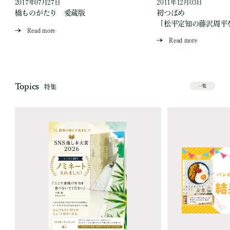
2017年07月27日
2011年12月03日
橋ものがたり 愛蔵版
初つばめ
「松平定知の藤沢周平
Read more
Read more
Topics
特集
一覧