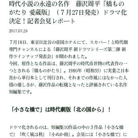
時代小説の永遠の名作 藤沢周平『橋もの
がたり 愛蔵版』（７月27日発売）ドラマ化
決定！記者会見レポート
2017.07.26
７月18日、東京日比谷の帝国ホテルにて、スカパー！と時代劇
専門チャンネルによる「藤沢周平 新ドラマシリーズ第二弾 新
作ラインナップ発表会」が開かれました。
今回、原作となる作品は、藤沢周平の時代市井物の代表作の一
つとされる『橋ものがたり』。1980年（昭和55）に実業之日本
社から単行本として刊行され、それまでの作風にはなかった人
情の優しさが、藤沢作品の転機となったと評価されている名作
短編集です。
「小さな橋で」は時代劇版「北の国から」！
ドラマ化されるのは、短編集10作品の中の３作品「小さな橋
で」「吹く風は秋」「小ぬか雨」。会見には「小さな橋で」に