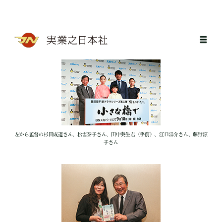
左から監督の杉田成道さん、松雪泰子さん、田中奏生君（手前）、江口洋介さん、藤野涼
子さん