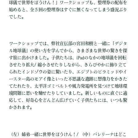
球儀で世界をぼうけん！」ワークショップも、整理券の配布を
始めると、全５回の整理券はすぐに無くなってしまう盛況ぶり
でした。
ワークショップでは、弊社宣伝部の宮田和樹と一緒に「デジタ
ル地球儀」の使い方を学んでから、さまざまな世界の驚きを探
す旅に出かけました。子供たちは、iPadのなかの地球儀を回転
させたり拡大/ 縮小させたりしながら、きらびやかに飾り立て
られたインドゾウの姿に驚いたり、エジプトのピラミッドやイ
ースター島のモアイ像といった不思議な遺跡に想像力をかきた
てたれたり、太平洋ゴミベルトや風力発電所を見つけて地球環
境問題に思いを馳せたりしていました。新しいものに直ぐに適
応して、好奇心をどんどん広げていく子供たちには、いつも驚
かされます。
（左）姉弟一緒に世界をぼうけん！/ （中）バレリーナはどこ