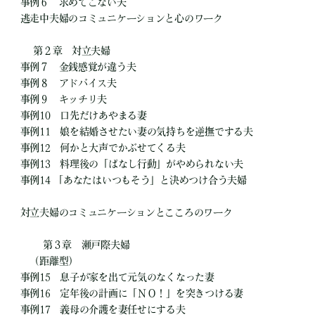
事例６ 求めてこない夫
逃走中夫婦のコミュニケーションと心のワーク
第２章 対立夫婦
事例７ 金銭感覚が違う夫
事例８ アドバイス夫
事例９ キッチリ夫
事例10 口先だけあやまる妻
事例11 娘を結婚させたい妻の気持ちを逆撫でする夫
事例12 何かと大声でかぶせてくる夫
事例13 料理後の「ぱなし行動」がやめられない夫
事例14 「あなたはいつもそう」と決めつけ合う夫婦
対立夫婦のコミュニケーションとこころのワーク
第３章 瀬戸際夫婦
（距離型）
事例15 息子が家を出て元気のなくなった妻
事例16 定年後の計画に「ＮＯ！」を突きつける妻
事例17 義母の介護を妻任せにする夫