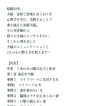
結婚40年、
夫婦・家族で怒鳴り合う日々を
心理学を学び、実践することで
乗り越えた須藤夫婦。
その実体験から
数々の夫婦のコンサルを行い、
そこから導き出した
夫婦のコミュニケーションと
2人の心の整え方を教えます！
【内容】
序章 しあわせの鍵は自立と依存
第１章 逃走中夫婦
事例１ ライフワークに反対する夫
事例2 マイペースな夫
事例３ 妻を褒めない夫
事例４ 職場のグチが止まらない妻
事例５ 口撃の絶えない妻