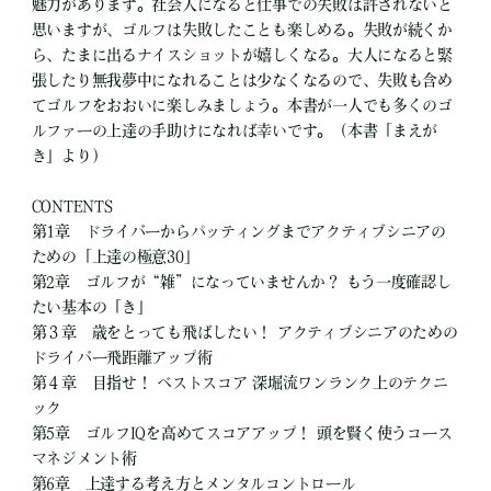
魅力があります。社会人になると仕事での失敗は許されないと
思いますが、ゴルフは失敗したことも楽しめる。失敗が続くか
ら、たまに出るナイスショットが嬉しくなる。大人になると緊
張したり無我夢中になれることは少なくなるので、失敗も含め
てゴルフをおおいに楽しみましょう。本書が一人でも多くのゴ
ルファーの上達の手助けになれば幸いです。（本書「まえが
き」より）
CONTENTS
第1章 ドライバーからパッティングまでアクティブシニアの
ための「上達の極意30」
第2章 ゴルフが“雑”になっていませんか？ もう一度確認し
たい基本の「き」
第３章 歳をとっても飛ばしたい！ アクティブシニアのための
ドライバー飛距離アップ術
第４章 目指せ！ ベストスコア 深堀流ワンランク上のテクニ
ック
第5章 ゴルフIQを高めてスコアアップ！ 頭を賢く使うコース
マネジメント術
第6章 上達する考え方とメンタルコントロール