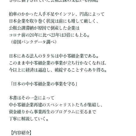
さらに猶予されていた公租公課の支払いも再開。
拍車のかかった人手不足やインフレ、円高によって
日本企業を取り巻く状況は前にも増して厳しく、
公租公課滞納が原因で倒産した企業は
コロナ前の20年に比べ23年は3倍にも上る。
（帝国バンクデータ調べ）
日本にある法人の９９％は中小零細企業である。
このまま中小零細企業の事業が立ち行かなくなれば、
今以上に経済は逼迫し、破綻することすらあり得る。
「日本の中小零細企業の事業を守る」
本書はその一念によって
中小零細企業再建のスペシャリストたちが集結し、
資金繰りから事業再生のプログラムに至るまで
丁寧に解説していく。
【内容紹介】