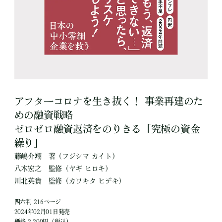
アフターコロナを生き抜く！ 事業再建のた
めの融資戦略
ゼロゼロ融資返済をのりきる「究極の資金
繰り」
藤嶋介翔
著
（フジシマ カイト）
八木宏之
監修
（ヤギ ヒロキ）
川北英貴
監修
（カワキタ ヒデキ）
四六判 216ページ
2024年02月01日発売
価格 2,200円（税込）