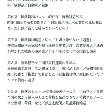
料／紙製品／自動車／鉄鋼
第６章 国鉄貨物のスター的存在 鮮魚特急列車
時速100㎞で所要時間を丸１日短縮／地元水産業界の猛反発に
あった計画／長くは続かなかったピーク
第７章 国鉄貨物輸送と切っても切り離せない「通運」
鉄道貨物輸送の両端を担う通運事業者／許可営業制導入／独占
が解かれた戦後の通運業／ライバルに変化する国鉄と通運
第８章 複雑怪奇な？国鉄貨物運賃の仕組み
最短経路で計算／生活物資は安く、贅沢品は高く／貨物等級制
度／複雑な「指数」で算出した小口混載貨物／画期的だったコ
ンテナ貨物の運賃
第９章 国鉄のもう一つの物品輸送サービス 手荷物と小荷物
全国の駅から個人が大きな荷物を発送できた／重複するサービ
スを整理 荷貨一元化／鉄道宅配便／鉄道郵便輸送