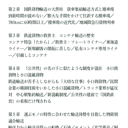
第２章 国鉄貨物輸送の大黒柱 貨車集結輸送方式と操車場
到着時間が読めない／膨大な手間をかけて仕訳する操車場／
780kmに60時間以上／操車場の近代化／地域間急行貨物列車
第３章 鉄道貨物の救世主 コンテナ輸送の歴史
コンテナ特急「たから」／救世主・フレートライナー／東海道
ライナー／新規顧客の開拓に苦しむ／私有コンテナ専用ライナ
ー／引越しとコンテナ
第４章 「公共性」の名の下に似たような制度が混在 小口扱
貨物と小口混載貨物
鉄道輸送が苦手としながらも「大切な仕事」小口扱貨物／民間
企業の積卸技術をいかした小口混載貨物／トラック業界が猛反
対 中心駅集約輸送／新混載制度／公共性の建前で「国鉄直
営」の看板だけ残される
第５章 運ぶモノの特性に合わせた輸送体勢を目指した物資別
適合輸送
輸送力から輸送品質への転換／石油／セメント／化学薬品／飼