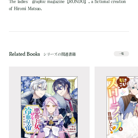
The ladies’graphic magazine【RONDO】, a fictional creation
of Hiromi Matsuo.
Related Books
シリーズの関連書籍
一覧