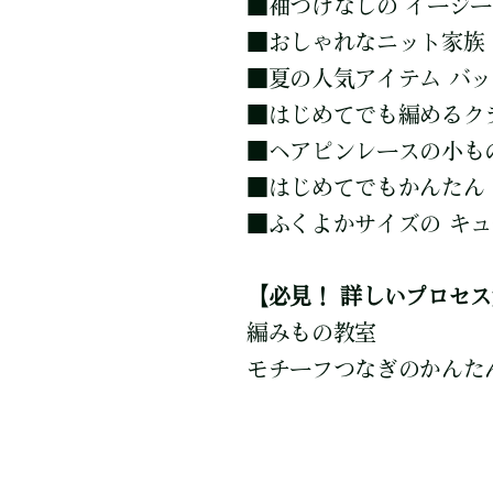
■
袖つけなしの イージ
■
おしゃれなニット家族
■
夏の人気アイテム バ
■
はじめてでも編めるク
■
ヘアピンレースの小も
■
はじめてでもかんたん
■
ふくよかサイズの キ
【必見！ 詳しいプロセ
編みもの教室
モチーフつなぎのかんた