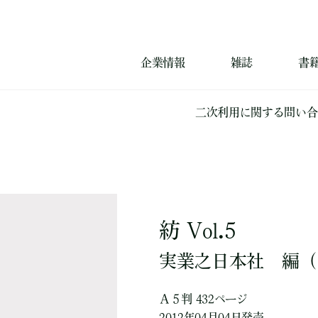
企業情報
雑誌
書
二次利用に関する問い合
紡 Vol.5
実業之日本社
編
（
Ａ５判 432ページ
2012年04月04日発売