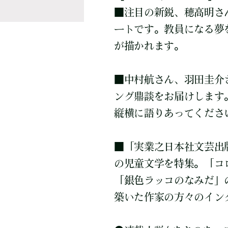
■
注目の新鋭、穂高明さ
ートです。教員になる夢
が描かれます。
■
中村航さん、羽田圭介
ング鼎談をお届けします
縦横に語りあってくださ
■
「実業之日本社文芸出
の児童文学を特集。「コ
「銀色ラッコのなみだ」
築いた作家の方々のイン