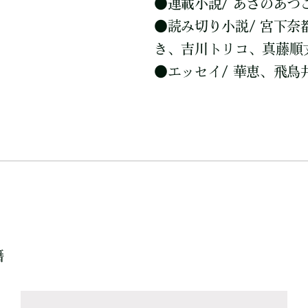
●
連載小説/ あさのあ
●
読み切り小説/ 宮下
き、吉川トリコ、真藤順
●
エッセイ/ 華恵、飛
籍