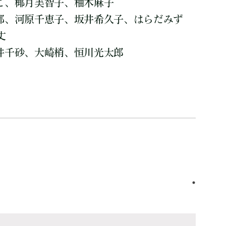
つこ、椰月美智子、柚木麻子
奈都、河原千恵子、坂井希久子、はらだみず
丈
鳥井千砂、大崎梢、恒川光太郎