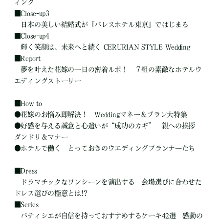
ィング
■
Close-up3
日本の美しい結婚式が「パレスホテル東京」ではじまる
■
Close-up4
輝く笑顔は、未来へと続く CERURIAN STYLE Wedding
■
Report
夢を叶えた花嫁の一日の密着ルポ！ ７組の素敵なホテルウ
エディングストーリー
■
How to
●
花嫁のお悩み即解決！ Weddingマネー＆プラン大特集
●
好感を与える誠意と心遣いが“成功のカギ” 親への挨拶
ダンドリ＆マナー
●
ホテルで働く とっておきのウエディングプランナーたち
■
Dress
ドラマチックなワンシーンを演出する 会場選びに合わせた
ドレス選びの極意とは!?
■
Series
パティシエが自信を持っておすすめするケーキ42選 感動の