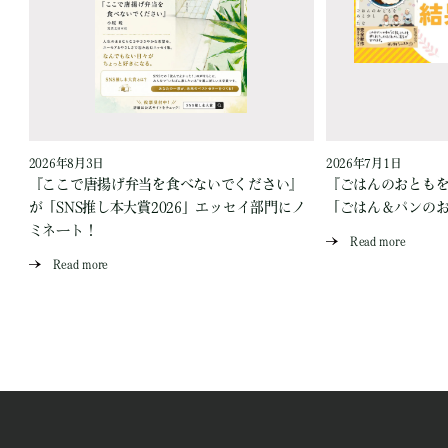
2026年8月3日
2026年7月1日
『ここで唐揚げ弁当を食べないでください』
『ごはんのおとも
が「SNS推し本大賞2026」エッセイ部門にノ
「ごはん＆パンの
ミネート！
Read more
Read more