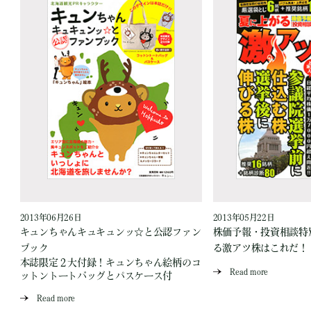
2013年06月26日
2013年05月22日
キュンちゃんキュキュンッ☆と公認ファン
株価予報・投資相談特
ブック
る激アツ株はこれだ！
本誌限定２大付録！キュンちゃん絵柄のコ
Read more
ットントートバッグとパスケース付
Read more