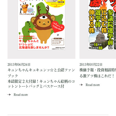
2013年06月26日
2013年05月22日
キュンちゃんキュキュンッ☆と公認ファン
株価予報・投資相談特
ブック
る激アツ株はこれだ！
本誌限定２大付録！キュンちゃん絵柄のコ
Read more
ットントートバッグとパスケース付
Read more