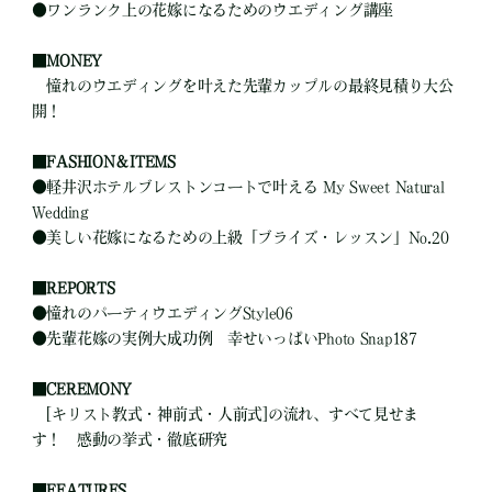
●
ワンランク上の花嫁になるためのウエディング講座
■
MONEY
憧れのウエディングを叶えた先輩カップルの最終見積り大公
開！
■
FASHION＆ITEMS
●
軽井沢ホテルブレストンコートで叶える My Sweet Natural
Wedding
●
美しい花嫁になるための上級「ブライズ・レッスン」No.20
■
REPORTS
●
憧れのパーティウエディングStyle06
●
先輩花嫁の実例大成功例 幸せいっぱいPhoto Snap187
■
CEREMONY
[キリスト教式・神前式・人前式]の流れ、すべて見せま
す！ 感動の挙式・徹底研究
■
FEATURES