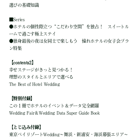
選びの基礎知識
■
Series
●
ホテルの個性際立つ“こだわり空間”を独占！ スイートル
ームで過ごす極上ステイ
●
独身最後の夜は女同士で楽しもう 憧れホテルの女子会プラ
ン特集
【contents2】
幸せステージがきっと見つかる！
理想のスタイルとエリアで選べる
The Best of Hotel Wedding
【特別付録】
この１冊でホテルのイベント＆データ完全網羅
Wedding Fair＆Wedding Data Super Guide Book
【とじ込み付録】
東京ベイリゾートWedding～舞浜・新浦安・海浜幕張エリア～