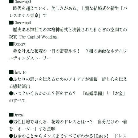
■
Close-up3
時代を超えていく、美しさがある。上質な結婚式を新生「パ
レスホテル東京」で
■
Close-up4
歴史ある神社での本格神前式と洗練された和らぎの空間での
祝宴 The Capitol Wedding
■
Report
夢を叶えた花嫁の一日の密着ルポ！ ７組の素敵なホテルウ
エディングストーリー
■
How to
●
ふたりの思いを伝えるためのアイデアが満載 絆と心を伝え
る感動演出
●
いつ？いくらかかる？何をする？ 「結婚準備」と「お金」
のすべて
■
Dress
●
男性目線で考える、花嫁のドレスとは…？ 自分だけの一着
を「オーダー」する意味
●
お金のことからメンズまですべてがわかる10step！ ドレス