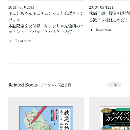
2013年06月26日
2013年05月22日
キュンちゃんキュキュンッ☆と公認ファン
株価予報・投資相談特
ブック
る激アツ株はこれだ！
本誌限定２大付録！キュンちゃん絵柄のコ
Read more
ットントートバッグとパスケース付
Read more
Related Books
ジャンルの関連書籍
一覧