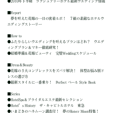
●
2010年下半期 ラグジュアリーホテル最新ウエディング情報
■
Report
夢を叶えた花嫁の一日の密着ルポ！ ７組の素敵なホテルウ
エディングストーリー
■
How to
●
ふたりらしいウエディングを叶えるプランはどれ？ ウエデ
ィングプラン＆マネー徹底研究！
●
結婚準備＆花嫁ビューティ 完璧Weddingスケジュール
■
Dress＆Beauty
●
花嫁の５大コンプレックスをズバリ解決！ 体型お悩み別ド
レスの選び方
●
最新スタイルに一番乗り！ Perfect ベール Style Book
■
Series
●
HotelSpa＆ブライダルエステ最新セレクション
●
Hotel’s History ザ・キャピトルホテル 東急
●
いまどきのハネムーン調査付！ 夢のHoney Moon特集！