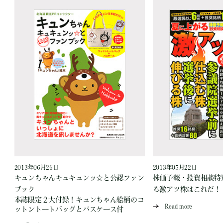
2013年06月26日
2013年05月22日
キュンちゃんキュキュンッ☆と公認ファン
株価予報・投資相談特
ブック
る激アツ株はこれだ！
本誌限定２大付録！キュンちゃん絵柄のコ
Read more
ットントートバッグとパスケース付