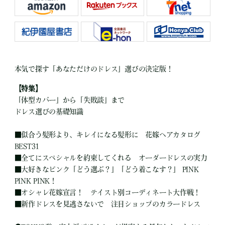
本気で探す「あなただけのドレス」選びの決定版！
【特集】
「体型カバー」から「失敗談」まで
ドレス選びの基礎知識
■
似合う髪形より、キレイになる髪形に 花嫁ヘアカタログ
BEST31
■
全てにスペシャルを約束してくれる オーダードレスの実力
■
大好きなピンク「どう選ぶ？」「どう着こなす？」 PINK
PINK PINK！
■
オシャレ花嫁宣言！ テイスト別コーディネート大作戦！
■
新作ドレスを見逃さないで 注目ショップのカラードレス